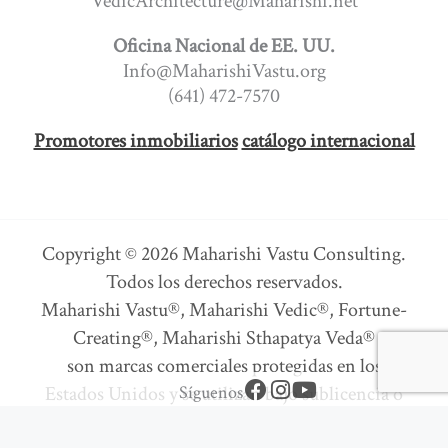
VedicArchitecture@Maharishi.net
Oficina Nacional de EE. UU.
Info@MaharishiVastu.org
(641) 472-7570
Promotores inmobiliarios
catálogo internacional
Copyright © 2026 Maharishi Vastu Consulting.
Todos los derechos reservados.
Maharishi Vastu®, Maharishi Vedic®, Fortune-
Creating®, Maharishi Sthapatya Veda®
son marcas comerciales protegidas en los
F
I
Y
Síguenos
Estados Unidos y se utilizan bajo sublicencia o
a
n
o
con permiso.