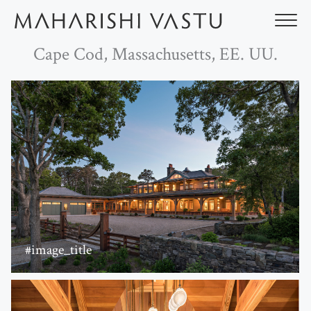
Ir
al
contenido
Cape Cod, Massachusetts, EE. UU.
#image_title